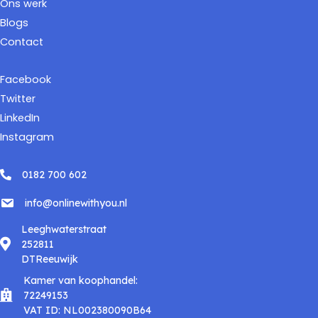
Ons werk
Blogs
Contact
Facebook
Twitter
LinkedIn
Instagram
0182 700 602
info@onlinewithyou.nl
Leeghwaterstraat
252811
DTReeuwijk
Kamer van koophandel:
72249153
VAT ID: NL002380090B64